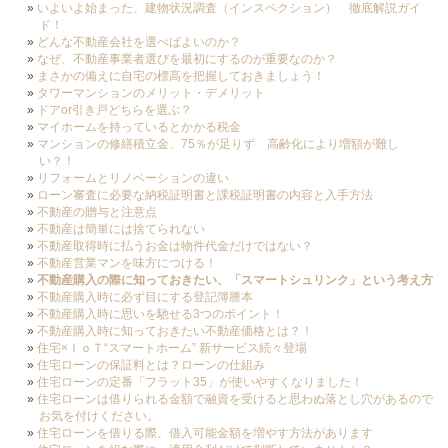
いよいよ始まった、建物状況調査（インスペクション） 徹底解説ガイ
ド！
どんな不動産会社を選べばよいのか？
なぜ、不動産事業者選びを最初にするのが重要なのか？
まさかの備えに自宅の標高を把握しておきましょう！
タワーマンションのメリット・デメリット
ドアor引き戸どちらを選ぶ？
マイホームを持っているとかかる税金
マンションの修繕積立金、75％が足りず 高齢化により増額が難し
い？！
リフォームとリノベーションの違い
ローン審査に必要な納税証明書と課税証明書の内容と入手方法
不動産の贈与と注意点
不動産は簡単には捨てられない
不動産取得時に払うお金は物件代金だけではない？
不動産営業マンを味方につける！
不動産購入の際に知っておきたい、「スマートシュリンク」という考え方
不動産購入時に必ず目にする登記簿謄本
不動産購入時に思いを馳せる3つのポイント！
不動産購入時に知っておきたい不動産価格とは？！
住宅×ＩｏＴ“スマートホーム” 新サービス続々登場
住宅ローンの保証料とは？ローンの仕組み
住宅ローンの定番「フラット35」が使いやすくなりました！
住宅ローンは借りられる金額で融資を受けると思わぬ落とし穴があるので
お気を付けください。
住宅ローンを借りる際、借入可能金額を増やす方法があります