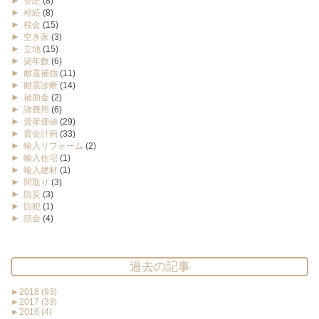
►
登記
(8)
►
相続
(8)
►
税金
(15)
►
空き家
(3)
►
立地
(15)
►
築年数
(6)
►
耐震補強
(11)
►
耐震診断
(14)
►
補助金
(2)
►
諸費用
(6)
►
資産価値
(29)
►
資金計画
(33)
►
輸入リフォーム
(2)
►
輸入住宅
(1)
►
輸入建材
(1)
►
間取り
(3)
►
防災
(3)
►
防犯
(1)
►
頭金
(4)
過去の記事
►
2018
(93)
►
2017
(33)
►
2016
(4)