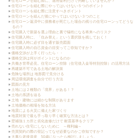
住宅ローンを組む際に、適用金利だけで判断していませんか？
住宅ローンを組む際にやってはいけない５つのポイント
住宅ローンを組む際に注意すべきポイント
住宅ローンを組んだ後にやってはいけない３つのこと
住宅ローン返済中に債務者が死亡した場合の残りの住宅ローンってどうな
るの？
住宅購入で新築を選ぶ理由と裏で犠牲になる将来へのリスク
住宅購入時に、「住み替え」という選択肢を残しておく！
住宅購入時に必ず目を通す販売図面
住宅購入時の自己資金の目安ってご存知ですか？
価格交渉が上手く行ったら・・
価格交渉は何がポイントになるのか
共働き世帯必見。住宅ローン控除（住宅借入金等特別控除）の活用方法
再建築不可である土地の解決策
危険な場所は 地形図で見分ける
周辺環境調査を自分で行う方法
図面の見方
土地には２種類の「境界」がある！？
土地の系譜を辿る
土地・建物には細かな制限があります
土地価格の相場を知る方法
地震による火災に備えた家づくり
地震対策で最も手っ取り早く確実な方法とは？
壁補強１カ所と劣化改修だけで 耐震基準をクリア
売れない住宅にしないために ～権利編～
売買契約の際の登記ってなぜ必要なのかご存知ですか？
大事な老後資産 50歳になったら検討しましょう。