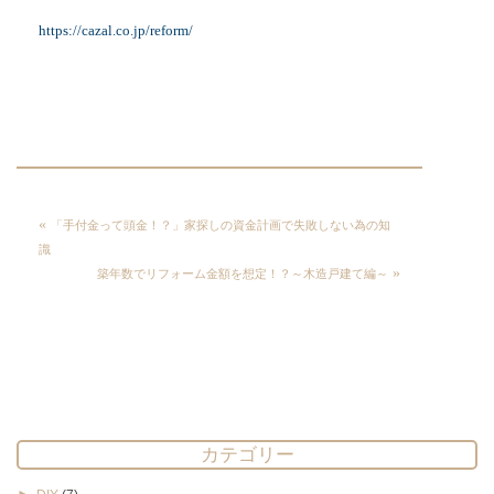
https://cazal.co.jp/reform/
«
「手付金って頭金！？」家探しの資金計画で失敗しない為の知
識
»
築年数でリフォーム金額を想定！？～木造戸建て編～
カテゴリー