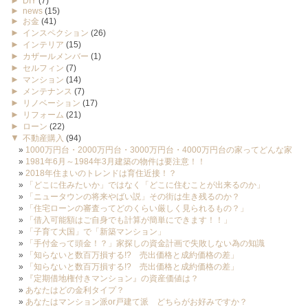
►
DIY
(7)
►
news
(15)
►
お金
(41)
►
インスペクション
(26)
►
インテリア
(15)
►
カザールメンバー
(1)
►
セルフィン
(7)
►
マンション
(14)
►
メンテナンス
(7)
►
リノベーション
(17)
►
リフォーム
(21)
►
ローン
(22)
▼
不動産購入
(94)
1000万円台・2000万円台・3000万円台・4000万円台の家ってどんな家
1981年6月～1984年3月建築の物件は要注意！！
2018年住まいのトレンドは育住近接！？
「どこに住みたいか」ではなく「どこに住むことが出来るのか」
「ニュータウンの将来やばい説」その街は生き残るのか？
「住宅ローンの審査ってどのくらい厳しく見られるもの？」
「借入可能額はご自身でも計算が簡単にできます！！」
「子育て大国」で「新築マンション」
「手付金って頭金！？」家探しの資金計画で失敗しない為の知識
「知らないと数百万損する!? 売出価格と成約価格の差」
「知らないと数百万損する!? 売出価格と成約価格の差」
『定期借地権付きマンション』の資産価値は？
あなたはどの金利タイプ？
あなたはマンション派or戸建て派 どちらがお好みですか？