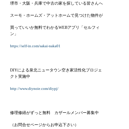
堺市・大阪・兵庫で中古の家を探している皆さんへ
スーモ・ホームズ・アットホームで見つけた物件が
買っていいか無料でわかるWEBアプリ「セルフィ
ン」
https://self-in.com/sakai-naka01
DIYによる泉北ニュータウン空き家活性化プロジェ
クト実施中
http://www.diynoie.com/diypj/
修理修繕がずっと無料 カザールメンバー募集中
（お問合せページからお申込下さい）