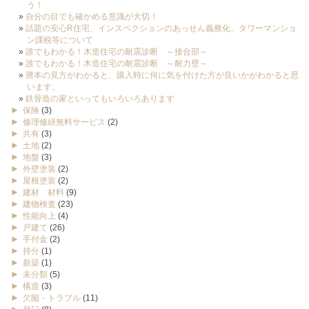
う！
自分の目でも確かめる意識が大切！
話題の安心R住宅、インスペクションのあっせん義務化、タワーマンショ
ン課税等について
誰でもわかる！木造住宅の耐震診断 ～接合部～
誰でもわかる！木造住宅の耐震診断 ～耐力壁～
謄本の見方がわかると、購入時に何に気を付けた方が良いかがわかると思
います。
鉄骨造の家といってもいろいろあります
►
保険
(3)
►
修理修繕無料サービス
(2)
►
共有
(3)
►
土地
(2)
►
地盤
(3)
►
外壁塗装
(2)
►
屋根塗装
(2)
►
建材 材料
(9)
►
建物検査
(23)
►
性能向上
(4)
►
戸建て
(26)
►
手付金
(2)
►
持分
(1)
►
新築
(1)
►
未分類
(5)
►
構造
(3)
►
欠陥・トラブル
(11)