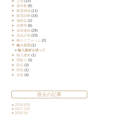
►
立地
(15)
►
築年数
(6)
►
耐震補強
(11)
►
耐震診断
(14)
►
補助金
(2)
►
諸費用
(6)
►
資産価値
(29)
►
資金計画
(33)
►
輸入リフォーム
(2)
▼
輸入住宅
(1)
輸入建材を使って
►
輸入建材
(1)
►
間取り
(3)
►
防災
(3)
►
防犯
(1)
►
頭金
(4)
過去の記事
►
2018
(93)
►
2017
(33)
►
2016
(4)