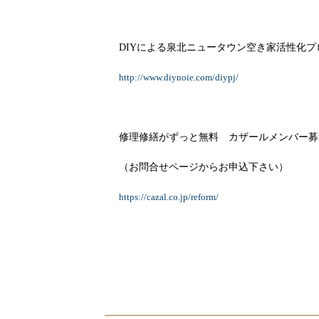
DIYによる泉北ニュータウン空き家活性化
http://www.diynoie.com/diypj/
修理修繕がずっと無料 カザールメンバー募
（お問合せページからお申込下さい）
https://cazal.co.jp/reform/