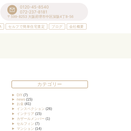
0120-45-8540
072-237-8181
〒599-8253 大阪府堺市中区深阪4丁8-56
A
セルフで簡単住宅査定
ブログ
会社概要
カテゴリー
►
DIY
(7)
►
news
(15)
►
お金
(41)
►
インスペクション
(26)
►
インテリア
(15)
►
カザールメンバー
(1)
►
セルフィン
(7)
►
マンション
(14)