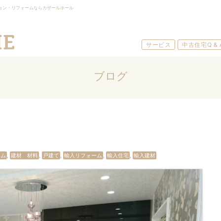
ョン・リフォームならカザールホール
サービス
中古住宅Q & 
ブログ
ーム
,
建材 材料
,
戸建て
,
輸入リフォーム
,
輸入住宅
,
輸入建材