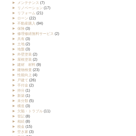
►
メンテナンス
(7)
►
リノベーション
(17)
►
リフォーム
(21)
►
ローン
(22)
►
不動産購入
(94)
►
保険
(3)
►
修理修繕無料サービス
(2)
►
共有
(3)
►
土地
(2)
►
地盤
(3)
►
外壁塗装
(2)
►
屋根塗装
(2)
►
建材 材料
(9)
►
建物検査
(23)
►
性能向上
(4)
►
戸建て
(26)
►
手付金
(2)
►
持分
(1)
►
新築
(1)
►
未分類
(5)
►
構造
(3)
►
欠陥・トラブル
(11)
►
登記
(8)
►
相続
(8)
►
税金
(15)
►
空き家
(3)